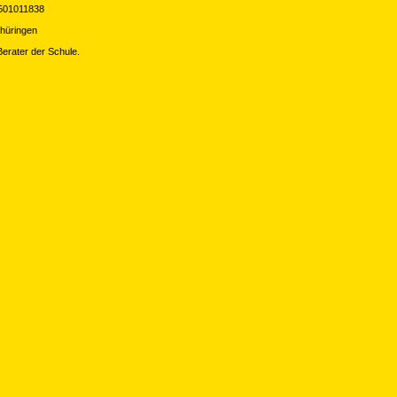
501011838
thüringen
erater der Schule.