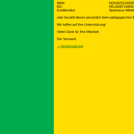
IBAN:
DE91825210000
BIC:
HELADEF1WEM
Kreditinstitut:
Sparkasse Mittel
oder bezahlt diesen persönlich beim pädagogischen B
Wir hoffen auf Ihre Unterstützung!
Vielen Dank für Ihre Mitarbeit
Der Vorstand
-> Vereinssatzung