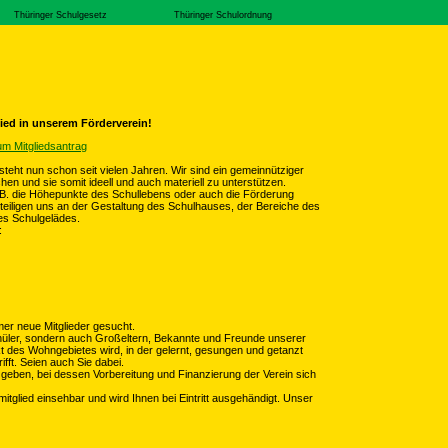
Thüringer Schulgesetz
Thüringer Schulordnung
ied in unserem Förderverein!
um Mitgliedsantrag
teht nun schon seit vielen Jahren. Wir sind ein gemeinnütziger
hen und sie somit ideell und auch materiell zu unterstützen.
r z.B. die Höhepunkte des Schullebens oder auch die Förderung
beteiligen uns an der Gestaltung des Schulhauses, der Bereiche des
des Schulgelädes.
:
er neue Mitglieder gesucht.
hüler, sondern auch Großeltern, Bekannte und Freunde unserer
t des Wohngebietes wird, in der gelernt, gesungen und getanzt
ifft. Seien auch Sie dabei.
 geben, bei dessen Vorbereitung und Finanzierung der Verein sich
itglied einsehbar und wird Ihnen bei Eintritt ausgehändigt. Unser