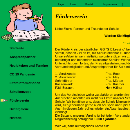
|
Lage
Links
Kontakt
Impressum
Förderverein
Liebe Eltern, Partner und Freunde der Schule!
Werden Sie Mitgl
-> z
Startseite
Der Förderkreis der staatlichen GS "G.E.Lessing" bes
Verein, dessen Ziel es ist, die Schule erlebbar zu mac
Unsere Arbeit ist sehr vielfältig, so unterstützen wi
Ansprechpartner
bedürftiger und besonders talentierter Schüler. Wir 
Unterrichts, des Hortes, der Freizeitgestaltung und 
Neuigkeiten und Termine
Vorstandsmitglieder und Ansprechpartner für Sie sind
1. Vorsitzende:
Frau Bote
CO 19 Pandemie
2. Vorsitzende:
Frau Fley
Schriftführer:
Frau Märten
Elterninformationen
Kassenwart:
Frau Kästner
Päd. Berater:
Herr Häfner
Schulkonzept
Um das Vereinsleben weiter zu aktivieren werden imm
Ansprechen möchten wir nicht nur Eltern unserer Sc
Förderverein
Schule. Wir bemühen uns, dass die Schule Mittelpunk
wird, sich jedermann gerne auch bei Sport und Spiel tr
Auch in diesem Jahr soll es wieder ein Abschlussfest
Bildergalerie
einbringt.
Die Satzung unseres Vereins ist bei jedem Vorstandsm
Historie
Mitgliedsbeitrag beträgt nur
10,00 € jährlich
.
Wer will, zahlt auf folgendes Konto ein: